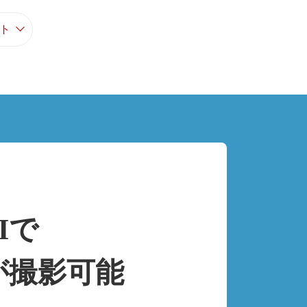
ト
Iで
が撮影可能