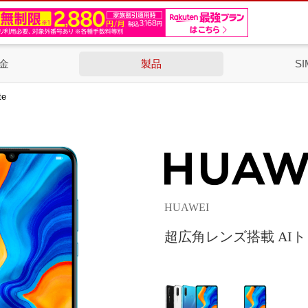
金
製品
SI
te
HUAWEI
超広角レンズ搭載 AI