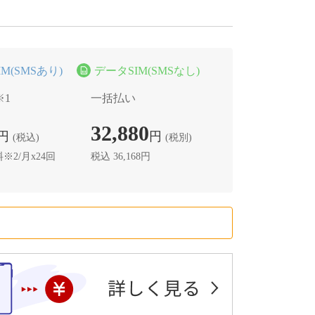
M(SMSあり)
データSIM(SMSなし)
※1
一括払い
32,880
円
円
(税込)
(税別)
※2/月x24回
税込
36,168
円