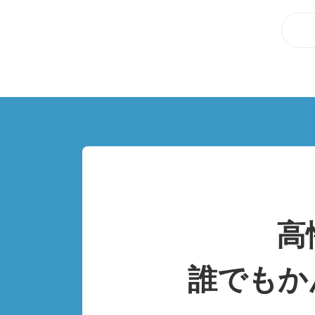
高
誰でもか