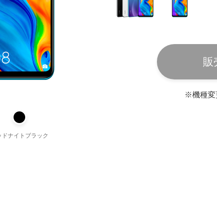
販
※機種変
ッドナイトブラック